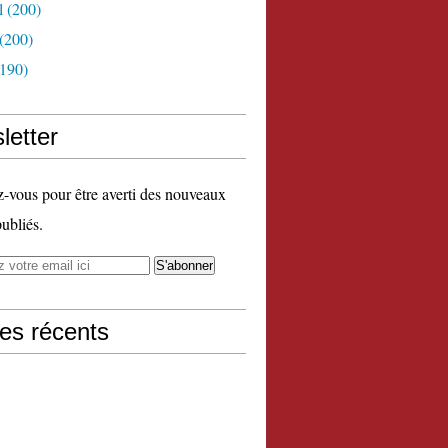
l
(200)
(200)
190)
letter
vous pour être averti des nouveaux
publiés.
les récents