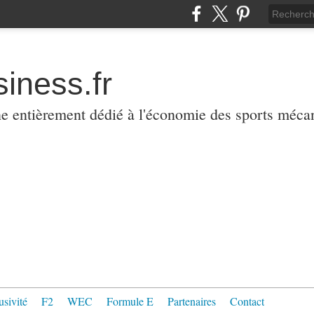
iness.fr
ne entièrement dédié à l'économie des sports méca
usivité
F2
WEC
Formule E
Partenaires
Contact