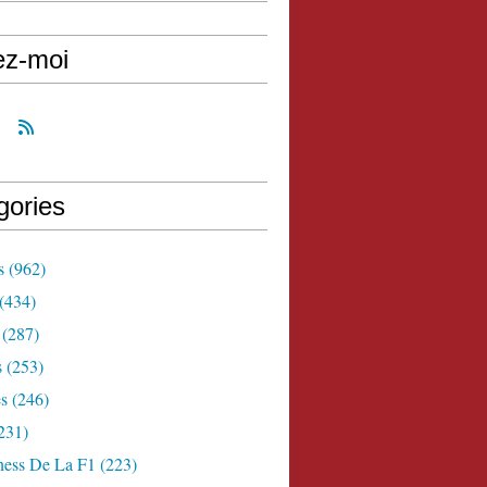
ez-moi
gories
s
(962)
(434)
(287)
s
(253)
s
(246)
231)
ness De La F1
(223)