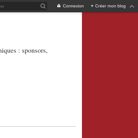
Connexion
+
Créer mon blog
niques : sponsors,