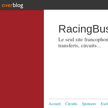
RacingBus
Le seul site francopho
transferts, circuits...
Accueil
Circuits
Sponsors
Excl