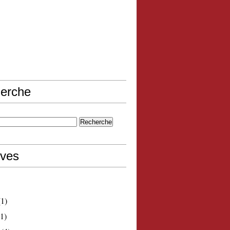
erche
ives
1)
1)