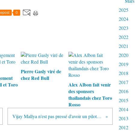
Mars
2025
epost
0
2024
2023
2022
2021
2020
2019
Pierre Gasly viré de
2018
gement
chez Red Bull
2017
l et Toro
Alex Albon fait venir
des sponsors
2016
thaïlandais chez Toro
2015
Rosso
2014
Vijay Mallya n'est pas pressé d'avoir un pilote indien chez lui
2013
2012