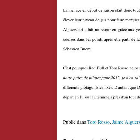
La menace en début de saison était donc tout à
élever leur niveau de jeu pour faire marquer 
Alguersuari a fait un retour en grâce aux ye
courses dans les points après être parti de l
Sébastien Buemi.
C'est pourquoi Red Bull et Toro Rosso ne peuv
notre paire de pilotes pour 2012, je n'en sai
différents protagonistes fixés. D'autant que
départ en F1 où il a terminé à près d'un tour 
Publié dans
Toro Rosso
,
Jaime Alguers