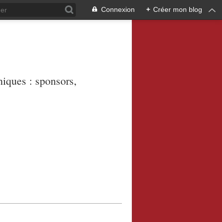
Connexion
+
Créer mon blog
niques : sponsors,