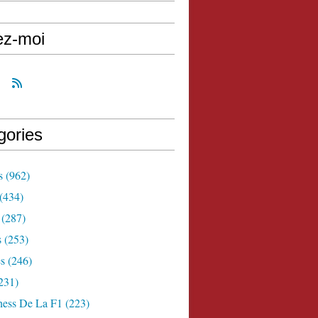
ez-moi
gories
s
(962)
(434)
(287)
s
(253)
s
(246)
231)
ness De La F1
(223)