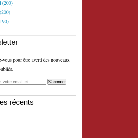
l
(200)
(200)
190)
letter
vous pour être averti des nouveaux
publiés.
les récents