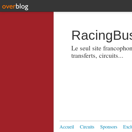
RacingBus
Le seul site francopho
transferts, circuits...
Accueil
Circuits
Sponsors
Excl