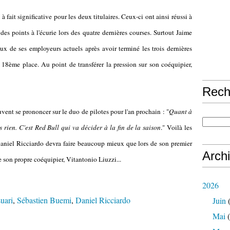
 fait significative pour les deux titulaires. Ceux-ci ont ainsi réussi à
des points à l'écurie lors des quatre dernières courses. Surtout Jaime
ux de ses employeurs actuels après avoir terminé les trois dernières
a 18ème place. Au point de transférer la pression sur son coéquipier,
Rech
ent se prononcer sur le duo de pilotes pour l'an prochain : "
Quant à
s rien. C'est Red Bull qui va décider à la fin de la saison
." Voilà les
 Daniel Ricciardo devra faire beaucoup mieux que lors de son premier
Arch
de son propre coéquipier, Vitantonio Liuzzi...
2026
uari
,
Sébastien Buemi
,
Daniel Ricciardo
Juin
(
Mai
(