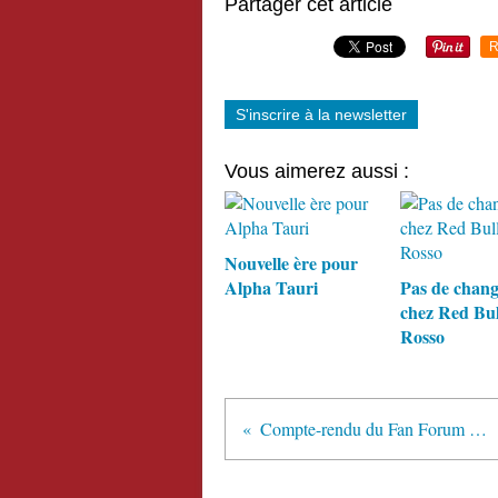
Partager cet article
R
S'inscrire à la newsletter
Vous aimerez aussi :
Nouvelle ère pour
Alpha Tauri
Pas de chan
chez Red Bul
Rosso
Compte-rendu du Fan Forum de la FOTA