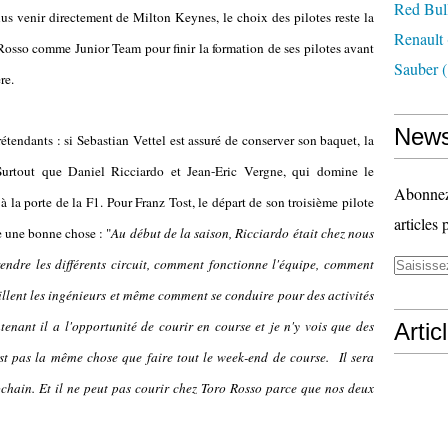
Red Bul
us venir directement de Milton Keynes, le choix des pilotes reste la
Renault
 Rosso comme Junior Team pour finir la formation de ses pilotes avant
Sauber
(
re.
News
prétendants : si Sebastian Vettel est assuré de conserver son baquet, la
urtout que Daniel Ricciardo et Jean-Eric Vergne, qui domine le
Abonnez-
la porte de la F1. Pour Franz Tost, le départ de son troisième pilote
articles 
e une bonne chose : "
Au début de la saison, Ricciardo était chez nous
endre les différents circuit, comment fonctionne l'équipe, comment
llent les ingénieurs et même comment se conduire pour des activités
tenant il a l'opportunité de courir en course et je n'y vois que des
Artic
est pas la même chose que faire tout le week-end de course. Il sera
hain. Et il ne peut pas courir chez Toro Rosso parce que nos deux