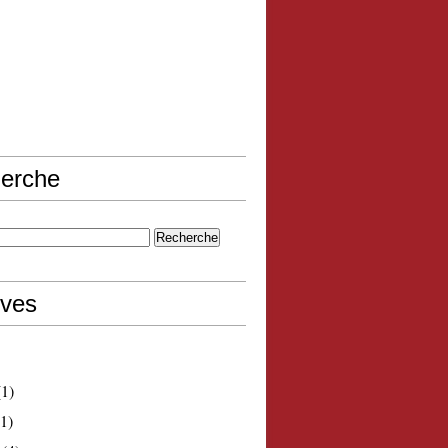
erche
ives
1)
1)