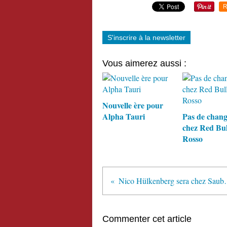
R
S'inscrire à la newsletter
Vous aimerez aussi :
Nouvelle ère pour
Alpha Tauri
Pas de chan
chez Red Bul
Rosso
Nico Hülkenberg
Commenter cet article