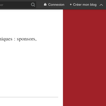
Connexion
+
Créer mon blog
niques : sponsors,