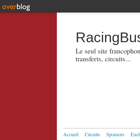
RacingBus
Le seul site francopho
transferts, circuits...
Accueil
Circuits
Sponsors
Excl