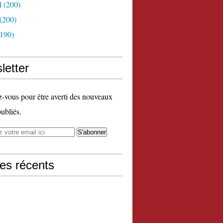
l
(200)
(200)
190)
letter
vous pour être averti des nouveaux
publiés.
les récents