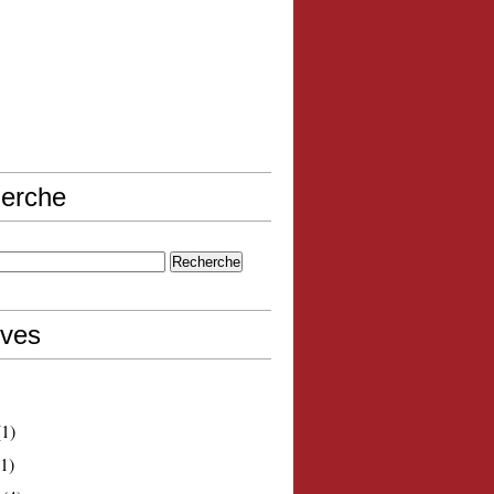
erche
ives
1)
1)