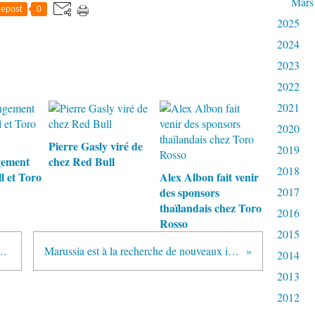
Mars
epost
0
2025
2024
2023
2022
2021
2020
Pierre Gasly viré de
2019
gement
chez Red Bull
2018
l et Toro
Alex Albon fait venir
des sponsors
2017
thaïlandais chez Toro
2016
Rosso
2015
 sera chez Sauber en 2013
Marussia est à la recherche de nouveaux investisseurs
2014
2013
2012