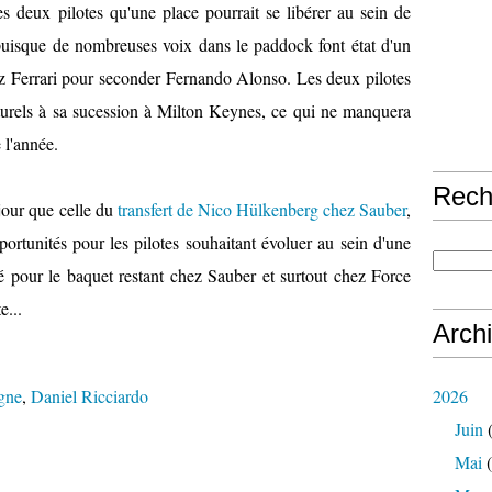
es deux pilotes qu'une place pourrait se libérer au sein de
 puisque de nombreuses voix dans le paddock font état d'un
z Ferrari pour seconder Fernando Alonso. Les deux pilotes
turels à sa sucession à Milton Keynes, ce qui ne manquera
 l'année.
Rech
jour que celle du
transfert de Nico Hülkenberg chez Sauber
,
portunités pour les pilotes souhaitant évoluer au sein d'une
té pour le baquet restant chez Sauber et surtout chez Force
e...
Arch
gne
,
Daniel Ricciardo
2026
Juin
(
Mai
(