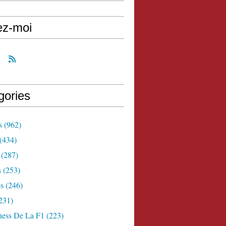
ez-moi
gories
s
(962)
(434)
(287)
s
(253)
s
(246)
231)
ness De La F1
(223)