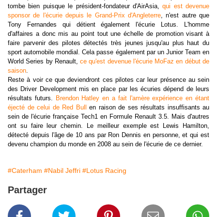
tombe bien puisque le président-fondateur d'AirAsia,
qui est devenue
sponsor de l'écurie depuis le Grand-Prix d'Angleterre
, n'est autre que
Tony Fernandes qui détient également l'écurie Lotus. L'homme
d'affaires a donc mis au point tout une échelle de promotion visant à
faire parvenir des pilotes détectés très jeunes jusqu'au plus haut du
sport automobile mondial. Cela passe également par un Junior Team en
World Series by Renault,
ce qu'est devenue l'écurie MoFaz en début de
saison
.
Reste à voir ce que deviendront ces pilotes car leur présence au sein
des Driver Development mis en place par les écuries dépend de leurs
résultats futurs.
Brendon Hatley en a fait l'amère expérience en étant
éjecté de celui de Red Bull
en raison de ses résultats insuffisants au
sein de l'écurie française Tech1 en Formule Renault 3.5. Mais d'autres
ont su faire leur chemin. Le meilleur exemple est Lewis Hamilton,
détecté depuis l'âge de 10 ans par Ron Dennis en personne, et qui est
devenu champion du monde en 2008 au sein de l'écurie de ce dernier.
#Caterham
#Nabil Jeffri
#Lotus Racing
Partager