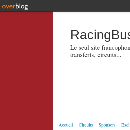
RacingBus
Le seul site francopho
transferts, circuits...
Accueil
Circuits
Sponsors
Excl