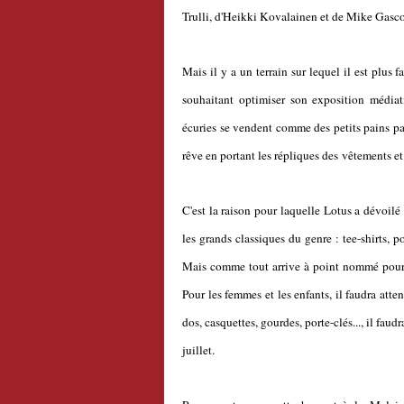
Trulli, d'Heikki Kovalainen et de Mike Gasc
Mais il y a un terrain sur lequel il est plus fa
souhaitant optimiser son exposition médiat
écuries se vendent comme des petits pains par
rêve en portant les répliques des vêtements et 
C'est la raison pour laquelle Lotus a dévoil
les grands classiques du genre : tee-shirts, p
Mais comme tout arrive à point nommé pour q
Pour les femmes et les enfants, il faudra atte
dos, casquettes, gourdes, porte-clés..., il fau
juillet.