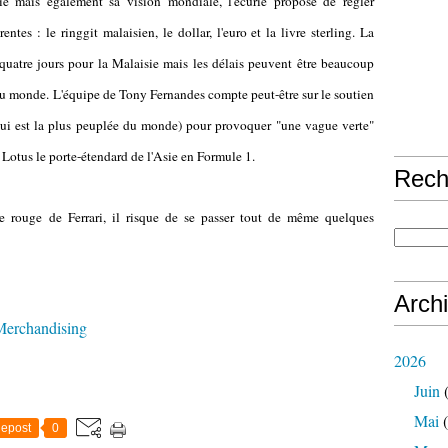
e mais également sa vision mondiale, l'écurie propose de régler
ntes : le ringgit malaisien, le dollar, l'euro et la livre sterling. La
quatre jours pour la Malaisie mais les délais peuvent être beaucoup
 du monde. L'équipe de Tony Fernandes compte peut-être sur le soutien
qui est la plus peuplée du monde) pour provoquer "une vague verte"
e Lotus le porte-étendard de l'Asie en Formule 1.
Rech
e rouge de Ferrari, il risque de se passer tout de même quelques
Arch
Merchandising
2026
Juin
(
Mai
(
epost
0