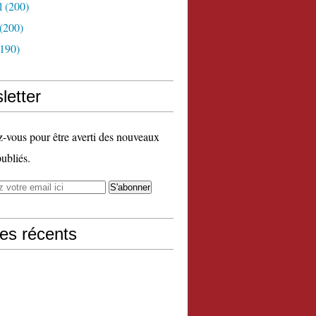
l
(200)
(200)
190)
letter
vous pour être averti des nouveaux
publiés.
les récents