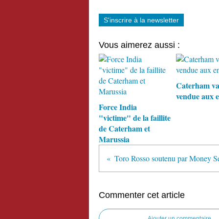
S'inscrire à la newsletter
Vous aimerez aussi :
Caterham va
vendue aux e
Force India
"victime" de la faillite
de Caterham et
Marussia
Commenter cet article
Ajouter un commentaire