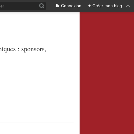
Connexion
+
Créer mon blog
niques : sponsors,