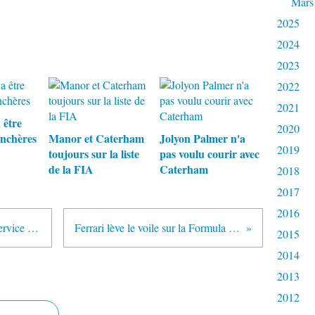
Mars
2025
2024
2023
2022
2021
 être
2020
nchères
Manor et Caterham
Jolyon Palmer n'a
2019
toujours sur la liste
pas voulu courir avec
de la FIA
Caterham
2018
2017
2016
Toro Rosso soutenu par Money Service Group
Ferrari lève le voile sur la Formula Rossa
2015
2014
2013
2012