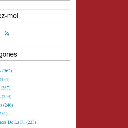
ez-moi
gories
s
(962)
(434)
(287)
s
(253)
s
(246)
231)
ness De La F1
(223)