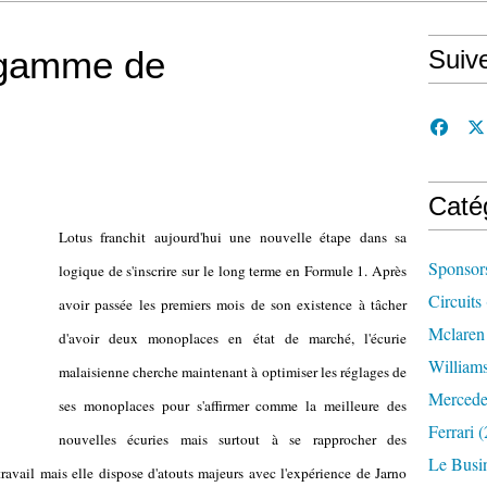
 gamme de
Suiv
Caté
Lotus franchit aujourd'hui une nouvelle étape dans sa
Sponsor
logique de s'inscrire sur le long terme en Formule 1. Après
Circuits
avoir passée les premiers mois de son existence à tâcher
Mclaren
d'avoir deux monoplaces en état de marché, l'écurie
William
malaisienne cherche maintenant à optimiser les réglages de
Mercede
ses monoplaces pour s'affirmer comme la meilleure des
Ferrari
(
nouvelles écuries mais surtout à se rapprocher des
Le Busi
travail mais elle dispose d'atouts majeurs avec l'expérience de Jarno