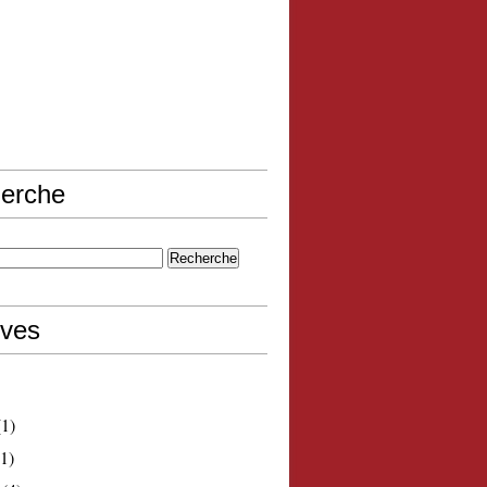
erche
ives
1)
1)