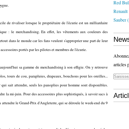
Red Bul
oygne.
Renault
Sauber
(
cile de rivaliser lorsque le propriétaire de l'écurie est un milliardaire
ique : le merchandising. En effet, les vêtements aux couleurs des
News
tout dans le monde car les fans veulent s'approprier une part de leur
accessoires portés par les pilotes et membres de l'écurie.
Abonnez-
articles 
é aujourd'hui sa gamme de merchandising à son effigie. On y retrouve
olos, tours de cou, parapluies, drapeaux, bouchons pour les oreilles...
ui sait attendre, seuls les panoplies pour homme sont disponibles.
ndre la mi-juin. Pour des accessoires plus sophistiqués, à savoir sacs à
Artic
dra attendre le Grand-Prix d'Angleterre, qui se déroule le week-end du 9