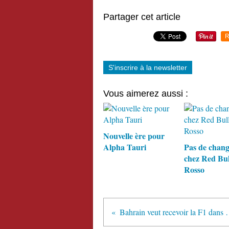
Partager cet article
R
S'inscrire à la newsletter
Vous aimerez aussi :
Nouvelle ère pour
Alpha Tauri
Pas de chan
chez Red Bul
Rosso
Bahrain veut recevoir la