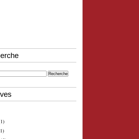
erche
ives
1)
1)