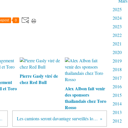
Mars
2025
2024
epost
0
2023
2022
2021
2020
2019
2018
Pierre Gasly viré de
2017
gement
chez Red Bull
2016
l et Toro
Alex Albon fait venir
des sponsors
2015
thaïlandais chez Toro
2014
Rosso
2013
 F1 dans "un futur très proche"
Les camions seront davantage surveillés lors des passages de douane
2012