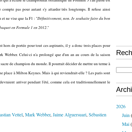
is qui a écrasé le championnat britannique de Formule 3 l'an passé est
compte pas pour autant s'y attarder très longtemps. Il refuse ainsi
et ne vise que la F1 : "
Définitivement, non. Je souhaite faire du bon
n baquet en Formule 1 en 2012
."
 hors de portée pour tout ces aspirants, il y a donc trois places pour
Rech
rk Webber. Celui-ci n'a prolongé que d'un an au cours de la saison
u sacre de champion du monde. Il pourrait décider de mettre un terme à
 une place à Milton Keynes. Mais à qui reviendrait-elle ? Les paris sont
devraient arriver pendant l'été, comme cela est traditionnellement le
Arch
2026
astian Vettel
,
Mark Webber
,
Jaime Alguersuari
,
Sébastien
Juin
(
Mai
(