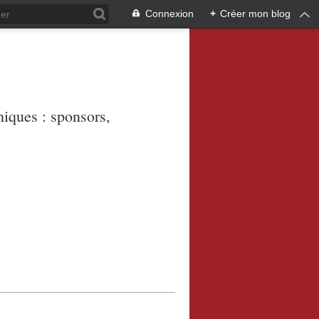
Connexion
+
Créer mon blog
niques : sponsors,