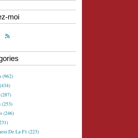
ez-moi
gories
s
(962)
(434)
(287)
s
(253)
s
(246)
231)
ness De La F1
(223)