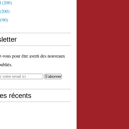
l
(200)
(200)
190)
letter
vous pour être averti des nouveaux
publiés.
les récents