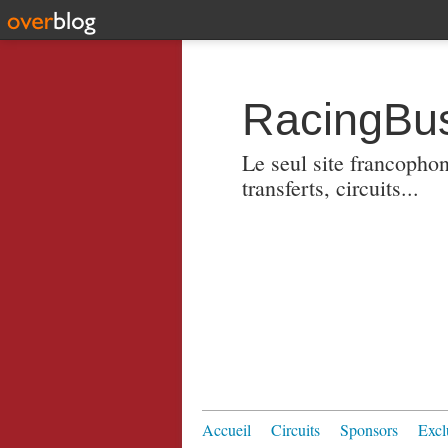
RacingBus
Le seul site francopho
transferts, circuits...
Accueil
Circuits
Sponsors
Excl