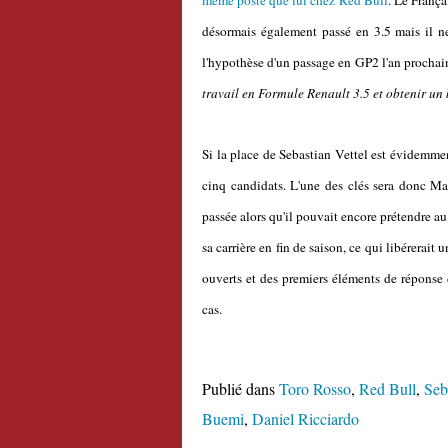
même poste que lui chez Red Bull
. Le França
désormais également passé en 3.5 mais il ne 
l'hypothèse d'un passage en GP2 l'an prochain 
travail en Formule Renault 3.5 et obtenir u
Si la place de Sebastian Vettel est évidemment
cinq candidats. L'une des clés sera donc Ma
passée alors qu'il pouvait encore prétendre a
sa carrière en fin de saison, ce qui libérerait
ouverts et des premiers éléments de réponse 
cas.
Publié dans
Toro Rosso
,
Red Bull
,
Seb
Buemi
,
Daniel Ricciardo