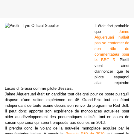
Il était fort probable
que
Jaime
Alguersuari n'allait
pas se contenter de
son rôle de
commentateur pour
la BBC 5
. Pirelli
vient ainsi
d'annoncer que le
pilote espagnol
allait rejoindre
Lucas di Grassi comme pilote d'essais.
Jaime Alguersuari était un candidat tout désigné pour ce poste puisqu'il
dispose d'une solide expérience de 46 Grand-Prix tout en étant
indépendant de toute écurie depuis son renvoi du programme Red Bull.
Il peut donc apporter son expérience de monoplaces actuelles pour
aider au développement des pneumatiques utilisés tant en cours de
saison que ceux qui seront proposés aux écuries en 2013.
Il prendra donc le volant de la nouvelle monoplace acquise par le
manufacturier italien, à savoir la
Renault R30 de 2010
, qui prend le