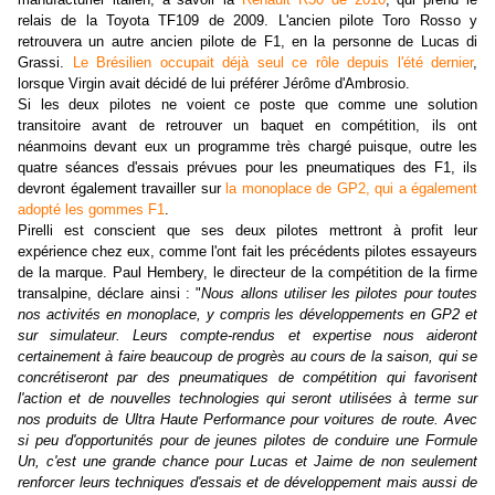
relais de la Toyota TF109 de 2009. L'ancien pilote Toro Rosso y
retrouvera un autre ancien pilote de F1, en la personne de Lucas di
Grassi.
Le Brésilien occupait déjà seul ce rôle depuis l'été dernier
,
lorsque Virgin avait décidé de lui préférer Jérôme d'Ambrosio.
Si les deux pilotes ne voient ce poste que comme une solution
transitoire avant de retrouver un baquet en compétition, ils ont
néanmoins devant eux un programme très chargé puisque, outre les
quatre séances d'essais prévues pour les pneumatiques des F1, ils
devront également travailler sur
la monoplace de GP2, qui a également
adopté les gommes F1
.
Pirelli est conscient que ses deux pilotes mettront à profit leur
expérience chez eux, comme l'ont fait les précédents pilotes essayeurs
de la marque. Paul Hembery, le directeur de la compétition de la firme
transalpine, déclare ainsi : "
Nous allons utiliser les pilotes pour toutes
nos activités en monoplace, y compris les développements en GP2 et
sur simulateur. Leurs compte-rendus et expertise nous aideront
certainement à faire beaucoup de progrès au cours de la saison, qui se
concrétiseront par des pneumatiques de compétition qui favorisent
l'action et de nouvelles technologies qui seront utilisées à terme sur
nos produits de Ultra Haute Performance pour voitures de route. Avec
si peu d'opportunités pour de jeunes pilotes de conduire une Formule
Un, c'est une grande chance pour Lucas et Jaime de non seulement
renforcer leurs techniques d'essais et de développement mais aussi de