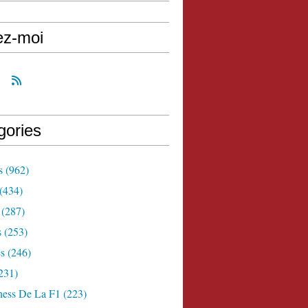
ez-moi
gories
s
(962)
(434)
(287)
s
(253)
s
(246)
231)
ness De La F1
(223)