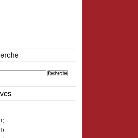
erche
ives
1)
1)