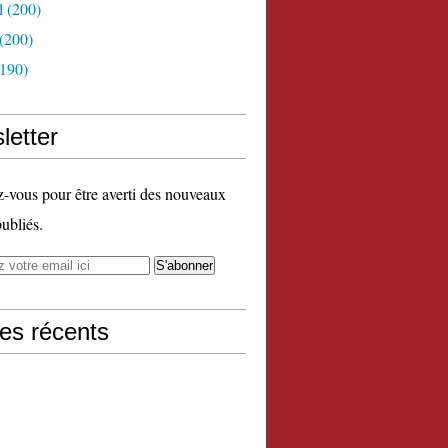
l
(200)
(200)
190)
letter
vous pour être averti des nouveaux
publiés.
les récents