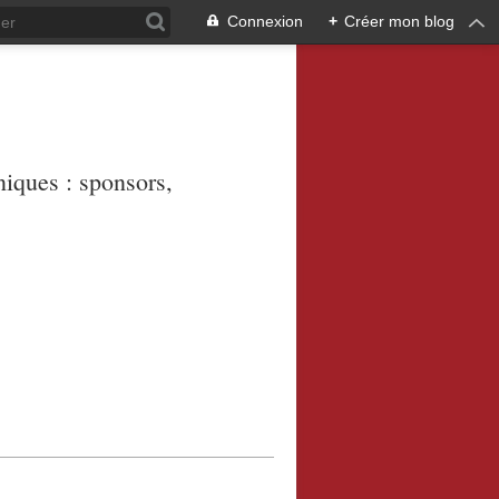
Connexion
+
Créer mon blog
niques : sponsors,