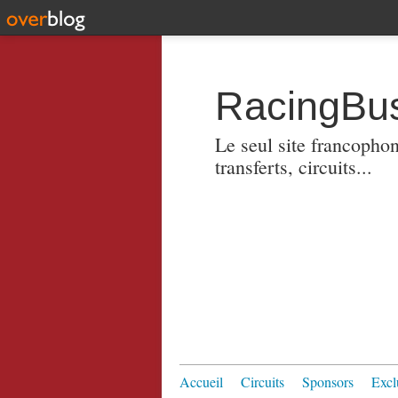
RacingBus
Le seul site francopho
transferts, circuits...
Accueil
Circuits
Sponsors
Excl