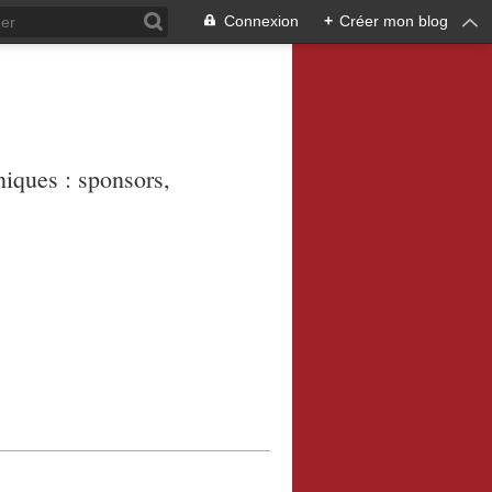
Connexion
+
Créer mon blog
niques : sponsors,