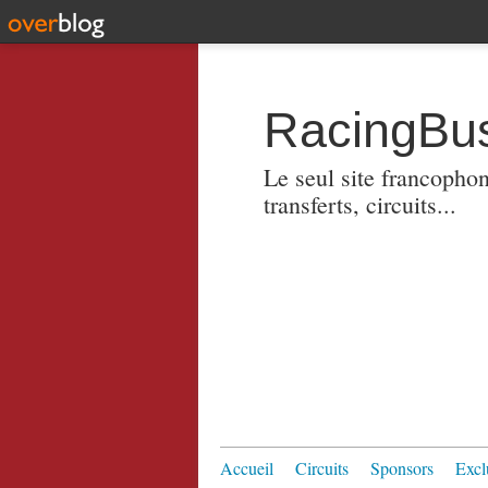
RacingBus
Le seul site francopho
transferts, circuits...
Accueil
Circuits
Sponsors
Excl