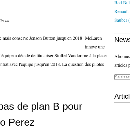
Red Bul
Renault
Sauber
(
Piccon
McLaren
News
innove une
i l'équipe a décidé de titulariser Stoffel Vandoorne à la place
Abonnez-
ontrat avec l'équipe jusqu'en 2018. La question des pilotes
articles 
Artic
 pas de plan B pour
io Perez