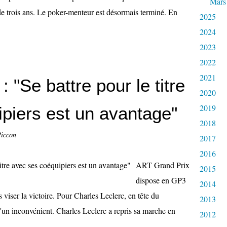
Mars
de trois ans. Le poker-menteur est désormais terminé. En
2025
2024
2023
2022
2021
: "Se battre pour le titre
2020
2019
piers est un avantage"
2018
Piccon
2017
2016
ART Grand Prix
2015
dispose en GP3
2014
 viser la victoire. Pour Charles Leclerc, en tête du
2013
'un inconvénient. Charles Leclerc a repris sa marche en
2012