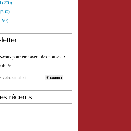
l
(200)
(200)
190)
letter
vous pour être averti des nouveaux
publiés.
les récents