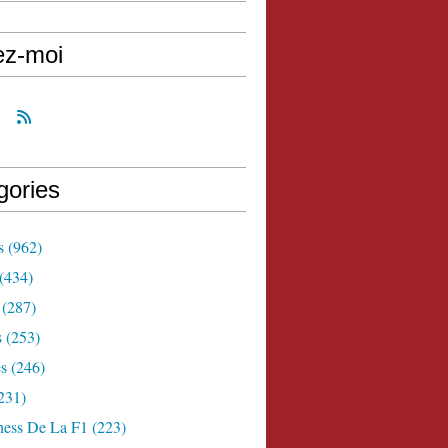
ez-moi
gories
s
(962)
(434)
(287)
s
(253)
s
(246)
231)
ness De La F1
(223)