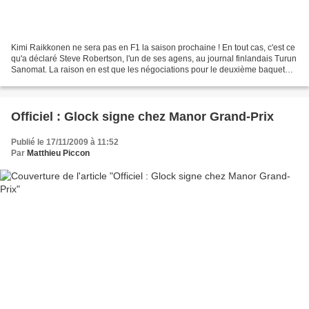
Kimi Raikkonen ne sera pas en F1 la saison prochaine ! En tout cas, c'est ce
qu'a déclaré Steve Robertson, l'un de ses agens, au journal finlandais Turun
Sanomat. La raison en est que les négociations pour le deuxième baquet
chez McLaren avaient pris...
Officiel : Glock signe chez Manor Grand-Prix
Publié le 17/11/2009 à 11:52
Par
Matthieu Piccon