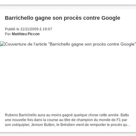
toujours pas le cas puisque la...
Barrichello gagne son procès contre Google
Publié le 11/11/2009 à 19:07
Par
Matthieu Piccon
Rubens Barrichello aura au moins gagné quelque chose cette année. Battu
une nouvelle fois dans la course au titre de champion du monde de F1 par
son coéquipier, Jenson Button, le Brésilien vient de remporter le procès qu'il
avait intenté au géant d'Internet,...