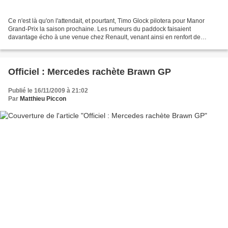
Ce n'est là qu'on l'attendait, et pourtant, Timo Glock pilotera pour Manor
Grand-Prix la saison prochaine. Les rumeurs du paddock faisaient
davantage écho à une venue chez Renault, venant ainsi en renfort de
Robert Kubica. Egalement pressenti chez Sauber-Qadbak,...
Officiel : Mercedes rachète Brawn GP
Publié le 16/11/2009 à 21:02
Par
Matthieu Piccon