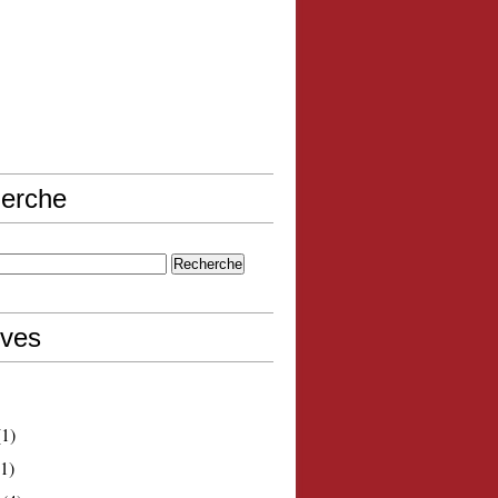
erche
ives
1)
1)