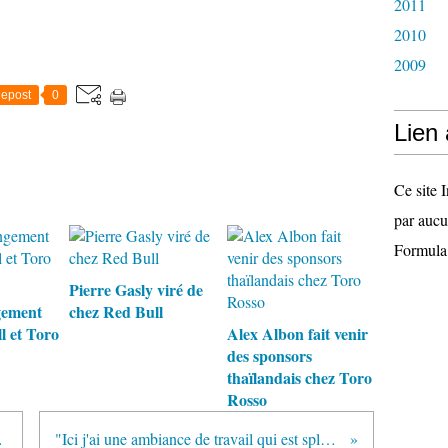
2011
2010
2009
epost
0
Lien
Ce site I
par aucu
Formula
Pierre Gasly viré de
gement
chez Red Bull
l et Toro
Alex Albon fait venir
des sponsors
thaïlandais chez Toro
Rosso
n Autriche
"Ici j'ai une ambiance de travail qui est splendide" selon Romain Grosjean