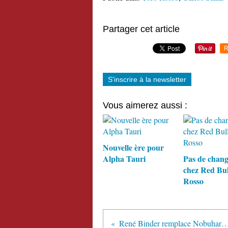
Partager cet article
R
S'inscrire à la newsletter
Vous aimerez aussi :
Nouvelle ère pour
Alpha Tauri
Pas de chan
chez Red Bul
Rosso
René Binder remplace Nobuharu Matsushita e