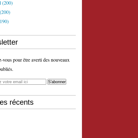
l
(200)
(200)
190)
letter
vous pour être averti des nouveaux
publiés.
les récents