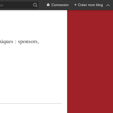
Connexion
+
Créer mon blog
niques : sponsors,