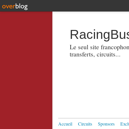
RacingBus
Le seul site francopho
transferts, circuits...
Accueil
Circuits
Sponsors
Excl