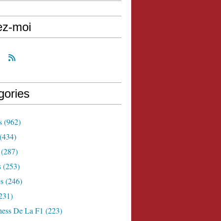
ez-moi
gories
s
(962)
(434)
(287)
s
(253)
s
(246)
231)
ness De La F1
(223)