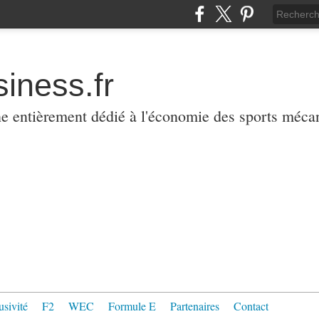
iness.fr
ne entièrement dédié à l'économie des sports méca
usivité
F2
WEC
Formule E
Partenaires
Contact