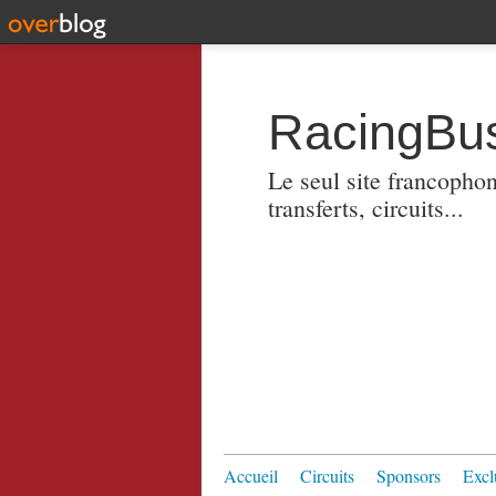
RacingBus
Le seul site francopho
transferts, circuits...
Accueil
Circuits
Sponsors
Excl