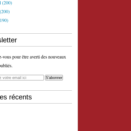
l
(200)
(200)
190)
letter
vous pour être averti des nouveaux
publiés.
les récents