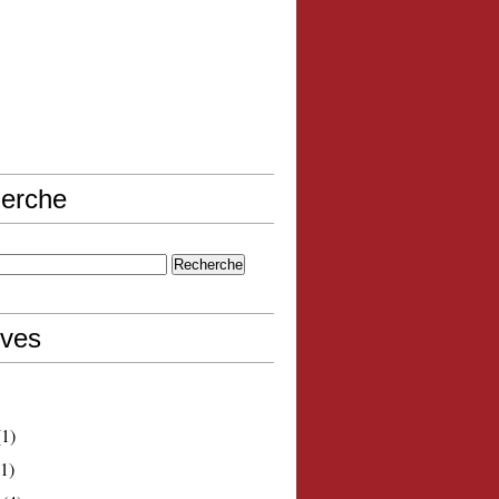
erche
ives
1)
1)