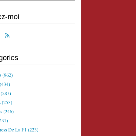
ez-moi
gories
s
(962)
(434)
(287)
s
(253)
s
(246)
231)
ness De La F1
(223)