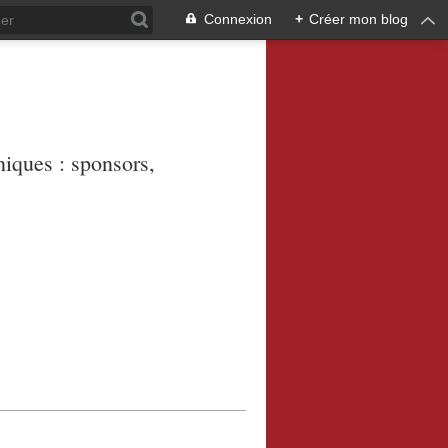
Connexion
+
Créer mon blog
niques : sponsors,