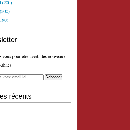
l
(200)
(200)
190)
letter
vous pour être averti des nouveaux
publiés.
les récents