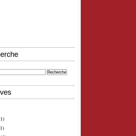
erche
ives
1)
1)