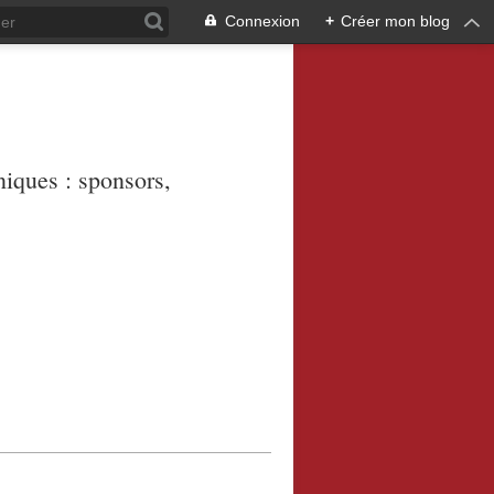
Connexion
+
Créer mon blog
niques : sponsors,