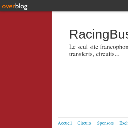
RacingBus
Le seul site francopho
transferts, circuits...
Accueil
Circuits
Sponsors
Excl