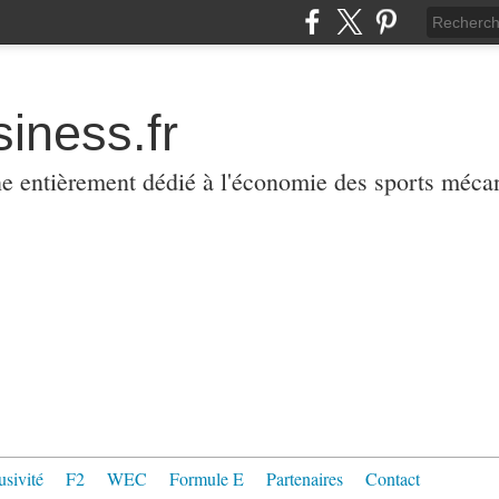
iness.fr
ne entièrement dédié à l'économie des sports méca
usivité
F2
WEC
Formule E
Partenaires
Contact