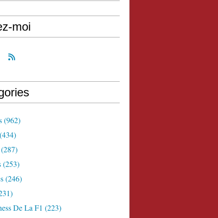
ez-moi
gories
s
(962)
(434)
(287)
s
(253)
s
(246)
231)
ness De La F1
(223)