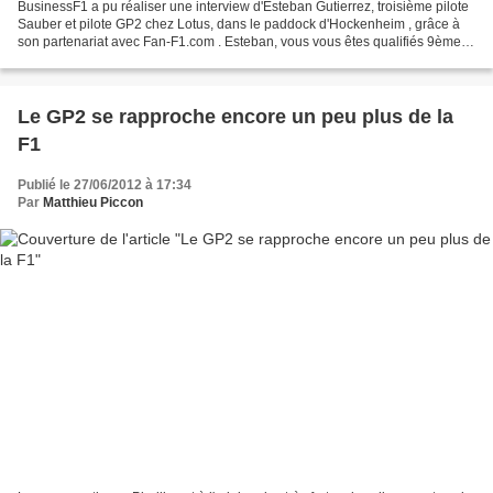
BusinessF1 a pu réaliser une interview d'Esteban Gutierrez, troisième pilote
Sauber et pilote GP2 chez Lotus, dans le paddock d'Hockenheim , grâce à
son partenariat avec Fan-F1.com . Esteban, vous vous êtes qualifiés 9ème
hier lors des qualifications...
Le GP2 se rapproche encore un peu plus de la
F1
Publié le 27/06/2012 à 17:34
Par
Matthieu Piccon