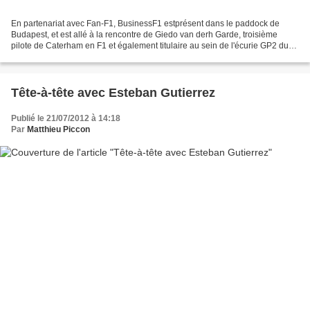
En partenariat avec Fan-F1, BusinessF1 estprésent dans le paddock de
Budapest, et est allé à la rencontre de Giedo van derh Garde, troisième
pilote de Caterham en F1 et également titulaire au sein de l'écurie GP2 du
même nom. Giedo, vous avez eu une qualification...
Tête-à-tête avec Esteban Gutierrez
Publié le 21/07/2012 à 14:18
Par
Matthieu Piccon