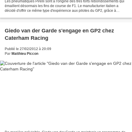
Les pneumatiques Pirelli sont à l'origine des très forts rebondissements qui
émaillent désormais les fins de course de F1. Le manufacturier italien a
décidé d'offrir ce même type d'expérience aux pilotes du GP2, grâce à
l'addition d'un cinquième train...
Giedo van der Garde s'engage en GP2 chez
Caterham Racing
Publié le 27/02/2012 à 20:09
Par
Matthieu Piccon