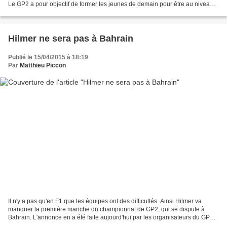
Le GP2 a pour objectif de former les jeunes de demain pour être au niveau
attendu en F1. Un aspect important...
Hilmer ne sera pas à Bahrain
Publié le 15/04/2015 à 18:19
Par
Matthieu Piccon
Il n'y a pas qu'en F1 que les équipes ont des difficultés. Ainsi Hilmer va
manquer la première manche du championnat de GP2, qui se dispute à
Bahrain. L'annonce en a été faite aujourd'hui par les organisateurs du GP2 :
"Les GP2 Series confirment que l'équipe...