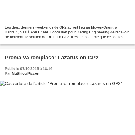
Les deux derniers week-ends de GP2 auront lieu au Moyen-Orient, à
Bahrain, puis à Abu Dhabi. L'occasion pour Racing Engineering de recevoir
de nouveau le soutien de DHL. En GP2, il est de coutume que ce soit les
pilotes qui apportent le budget nécessaire...
Prema va remplacer Lazarus en GP2
Publié le 07/10/2015 à 18:16
Par
Matthieu Piccon