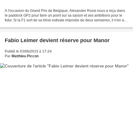
A l'occasion du Grand Prix de Belgique, Alexander Rossi nous a reçu dans
le paddock GP2 pour faire un point sur sa saison et ses ambitions pour le
futur. Si la F1 sort de sa trève estivale imposée de deux semaines, il n'en a
rien été pour le jeune pilote...
Fabio Leimer devient réserve pour Manor
Publié le 03/06/2015 à 17:24
Par
Matthieu Piccon