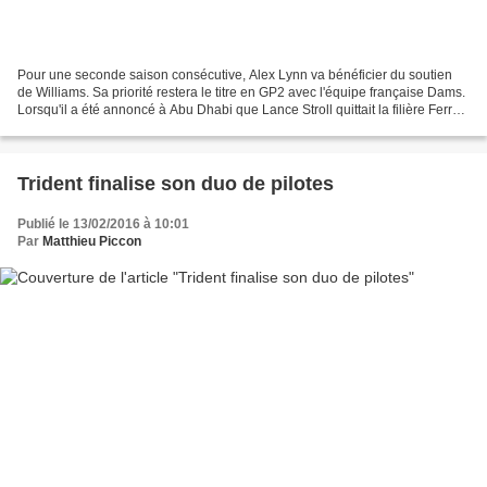
Pour une seconde saison consécutive, Alex Lynn va bénéficier du soutien
de Williams. Sa priorité restera le titre en GP2 avec l'équipe française Dams.
Lorsqu'il a été annoncé à Abu Dhabi que Lance Stroll quittait la filière Ferrari
pour devenir pilote...
Trident finalise son duo de pilotes
Publié le 13/02/2016 à 10:01
Par
Matthieu Piccon