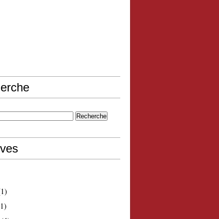
erche
ives
1)
1)