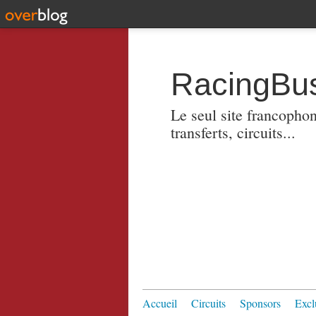
RacingBus
Le seul site francopho
transferts, circuits...
Accueil
Circuits
Sponsors
Excl