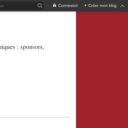
Connexion
+
Créer mon blog
niques : sponsors,