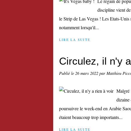
Le regain de popul
discipline vient d
le Strip de Las Vegas ! Les Etats-Unis 
notamment lorsqu'il...
LIRE LA SUITE
Circulez, il n'y a
Publié le
26 mars 2022
par Matthieu Picc
Malgré u
dizaine 
poursuivre le week-end en Arabie Saou
étaient beaucoup trop importants...
LIRE LA SUITE