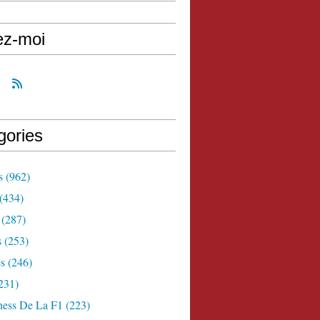
ez-moi
gories
s
(962)
(434)
(287)
s
(253)
s
(246)
231)
ness De La F1
(223)