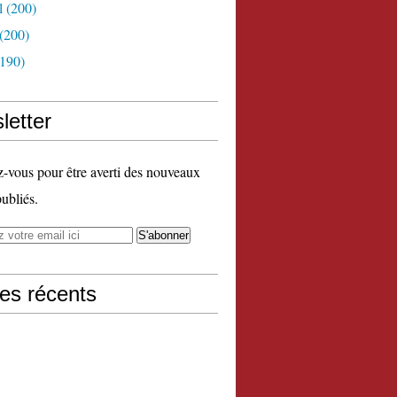
l
(200)
(200)
190)
letter
vous pour être averti des nouveaux
publiés.
les récents