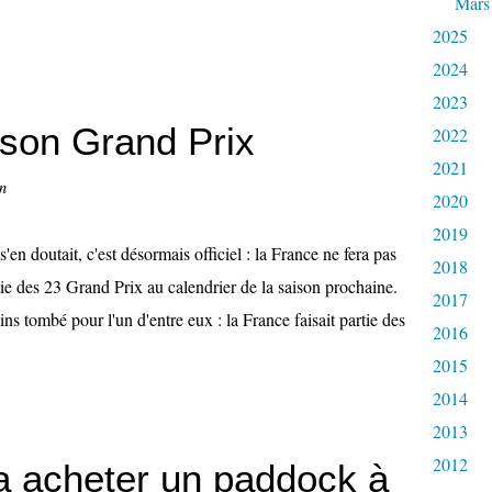
Mars
2025
2024
2023
 son Grand Prix
2022
2021
n
2020
2019
'en doutait, c'est désormais officiel : la France ne fera pas
2018
tie des 23 Grand Prix au calendrier de la saison prochaine.
2017
ins tombé pour l'un d'entre eux : la France faisait partie des
2016
2015
2014
2013
2012
a acheter un paddock à