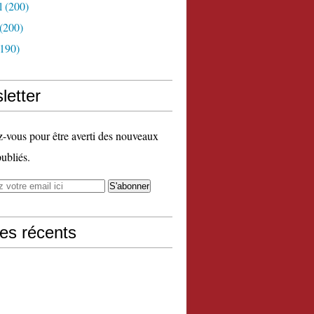
l
(200)
(200)
190)
letter
vous pour être averti des nouveaux
publiés.
les récents