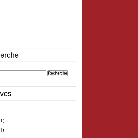
erche
ives
1)
1)