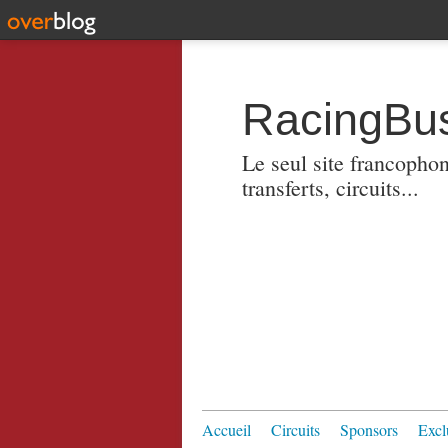
RacingBus
Le seul site francopho
transferts, circuits...
Accueil
Circuits
Sponsors
Excl