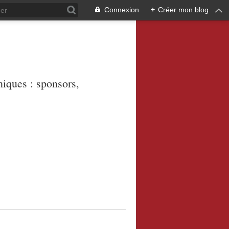
Connexion
+
Créer mon blog
niques : sponsors,