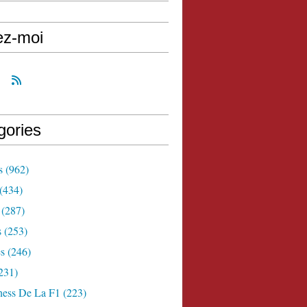
ez-moi
gories
s
(962)
(434)
(287)
s
(253)
s
(246)
231)
ness De La F1
(223)