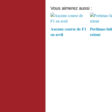
Vous aimerez aussi :
Aucune course de F1
Portimao fait
en avril
retour