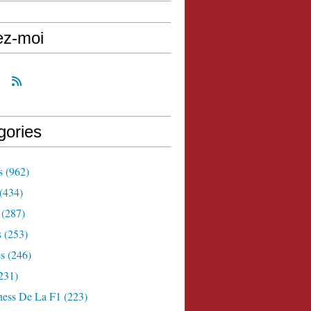
ez-moi
gories
s
(962)
(434)
(287)
s
(253)
s
(246)
231)
ness De La F1
(223)