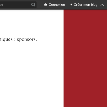
Connexion
+
Créer mon blog
niques : sponsors,