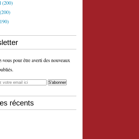
l
(200)
(200)
190)
letter
vous pour être averti des nouveaux
publiés.
les récents