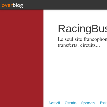
RacingBus
Le seul site francopho
transferts, circuits...
Accueil
Circuits
Sponsors
Excl