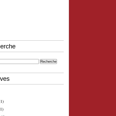
erche
ives
1)
1)