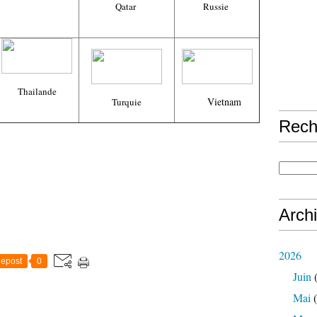
Qatar
Russie
Thailande
Vietnam
Turquie
Rech
Arch
2026
epost
0
Juin
(
Mai
(