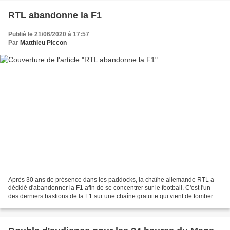
RTL abandonne la F1
Publié le 21/06/2020 à 17:57
Par
Matthieu Piccon
Après 30 ans de présence dans les paddocks, la chaîne allemande RTL a
décidé d'abandonner la F1 afin de se concentrer sur le football. C'est l'un
des derniers bastions de la F1 sur une chaîne gratuite qui vient de tomber
avec l'annonce faite par RTL de...