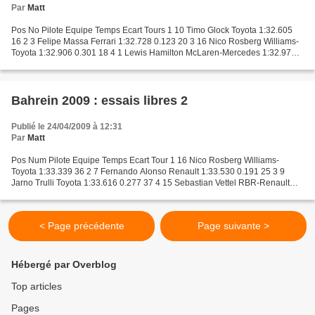
Par
Matt
Pos No Pilote Equipe Temps Ecart Tours 1 10 Timo Glock Toyota 1:32.605
16 2 3 Felipe Massa Ferrari 1:32.728 0.123 20 3 16 Nico Rosberg Williams-
Toyota 1:32.906 0.301 18 4 1 Lewis Hamilton McLaren-Mercedes 1:32.975
0.370 16 5 4 Kimi Räikkönen Ferrari 1:32.986...
Bahrein 2009 : essais libres 2
Publié le 24/04/2009 à 12:31
Par
Matt
Pos Num Pilote Equipe Temps Ecart Tour 1 16 Nico Rosberg Williams-
Toyota 1:33.339 36 2 7 Fernando Alonso Renault 1:33.530 0.191 25 3 9
Jarno Trulli Toyota 1:33.616 0.277 37 4 15 Sebastian Vettel RBR-Renault
1:33.661 0.322 29 5 14 Mark Webber RBR-Renault...
< Page précédente
Page suivante >
Hébergé par Overblog
Top articles
Pages