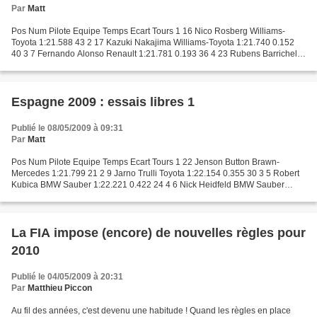
Par
Matt
Pos Num Pilote Equipe Temps Ecart Tours 1 16 Nico Rosberg Williams-
Toyota 1:21.588 43 2 17 Kazuki Nakajima Williams-Toyota 1:21.740 0.152
40 3 7 Fernando Alonso Renault 1:21.781 0.193 36 4 23 Rubens Barrichello
Brawn-Mercedes 1:21.843 0.255 39 5 14 Mark...
Espagne 2009 : essais libres 1
Publié le 08/05/2009 à 09:31
Par
Matt
Pos Num Pilote Equipe Temps Ecart Tours 1 22 Jenson Button Brawn-
Mercedes 1:21.799 21 2 9 Jarno Trulli Toyota 1:22.154 0.355 30 3 5 Robert
Kubica BMW Sauber 1:22.221 0.422 24 4 6 Nick Heidfeld BMW Sauber
1:22.658 0.859 14 5 17 Kazuki Nakajima Williams-Toyota...
La FIA impose (encore) de nouvelles règles pour
2010
Publié le 04/05/2009 à 20:31
Par
Matthieu Piccon
Au fil des années, c'est devenu une habitude ! Quand les règles en place