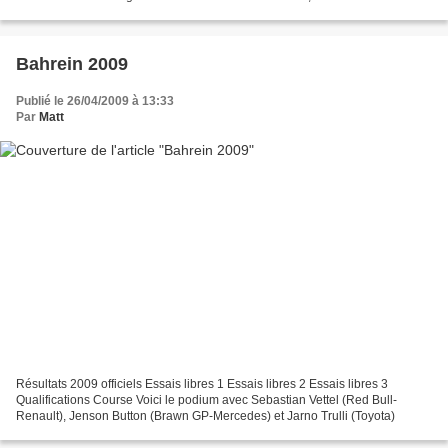
décidé de faire preuve de clémence...
Bahrein 2009
Publié le 26/04/2009 à 13:33
Par
Matt
Résultats 2009 officiels Essais libres 1 Essais libres 2 Essais libres 3
Qualifications Course Voici le podium avec Sebastian Vettel (Red Bull-
Renault), Jenson Button (Brawn GP-Mercedes) et Jarno Trulli (Toyota)