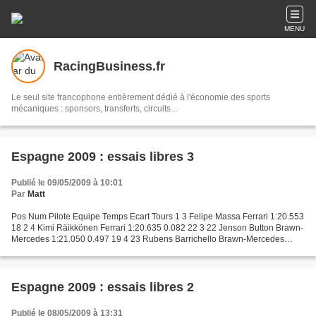
MENU
RacingBusiness.fr
Le seul site francophone entièrement dédié à l'économie des sports
mécaniques : sponsors, transferts, circuits...
Espagne 2009 : essais libres 3
Publié le 09/05/2009 à 10:01
Par
Matt
Pos Num Pilote Equipe Temps Ecart Tours 1 3 Felipe Massa Ferrari 1:20.553
18 2 4 Kimi Räikkönen Ferrari 1:20.635 0.082 22 3 22 Jenson Button Brawn-
Mercedes 1:21.050 0.497 19 4 23 Rubens Barrichello Brawn-Mercedes
1:21.163 0.610 17 5 5 Robert Kubica BMW...
Espagne 2009 : essais libres 2
Publié le 08/05/2009 à 13:31