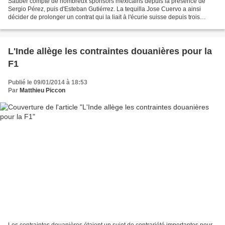
Sauber compte de nombreux sponsors mexicains depuis la présence de
Sergio Pérez, puis d'Esteban Gutiérrez. La tequilla Jose Cuervo a ainsi
décider de prolonger un contrat qui la liait à l'écurie suisse depuis trois
saisons. L'entreprise familiale est...
L'Inde allège les contraintes douanières pour la
F1
Publié le 09/01/2014 à 18:53
Par
Matthieu Piccon
Les contraintes douanières étaient un sujet de contrariété importantes pour