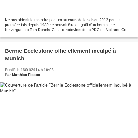
Ne pas obtenir le moindre podium au cours de la saison 2013 pour la
première fois depuis 1980 ne pouvait être du goût d'un homme de
l'envergure de Ron Dennis. Celui-ci redevient donc PDG de McLaren Group
et va mettre en place une nouvelle hiérarchie....
Bernie Ecclestone officiellement inculpé à
Munich
Publié le 16/01/2014 à 18:03
Par
Matthieu Piccon