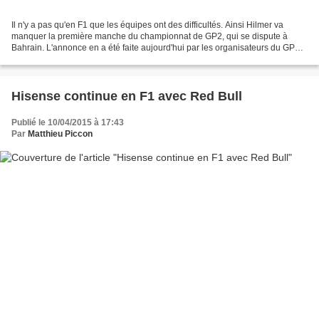
Il n'y a pas qu'en F1 que les équipes ont des difficultés. Ainsi Hilmer va
manquer la première manche du championnat de GP2, qui se dispute à
Bahrain. L'annonce en a été faite aujourd'hui par les organisateurs du GP2 :
"Les GP2 Series confirment que l'équipe...
Hisense continue en F1 avec Red Bull
Publié le 10/04/2015 à 17:43
Par
Matthieu Piccon