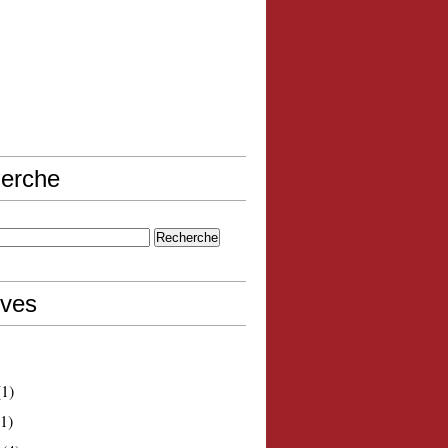
erche
ives
1)
1)