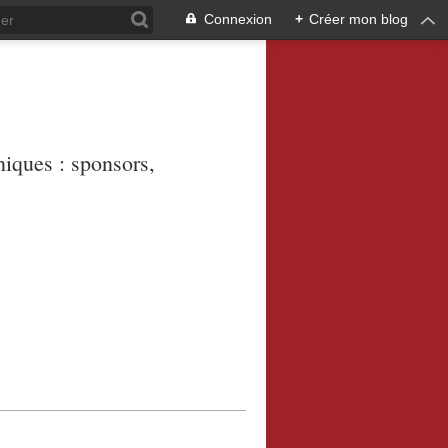
Connexion
+
Créer mon blog
niques : sponsors,