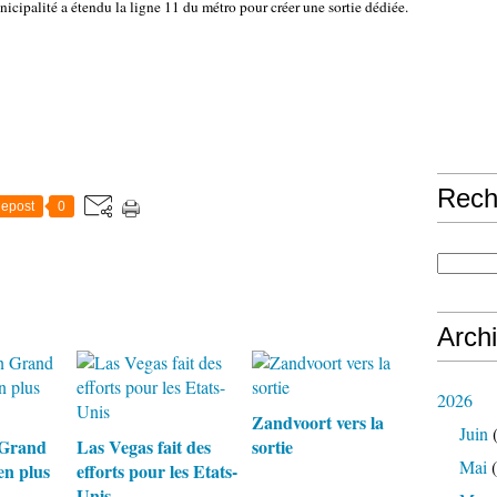
municipalité a étendu la ligne 11 du métro pour créer une sortie dédiée.
Rech
epost
0
Arch
2026
Zandvoort vers la
Juin
(
 Grand
Las Vegas fait des
sortie
Mai
(
en plus
efforts pour les Etats-
Unis