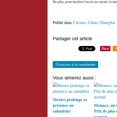
De plus, pour faciliter l'accès au circuit, la 
Publié dans
Circuits
,
Chine
,
Shanghai
Partager cet article
R
S'inscrire à la newsletter
Vous aimerez aussi :
Mexico prolonge sa
présence au
Monaco, un
calendrier
Prix de plus 
normal