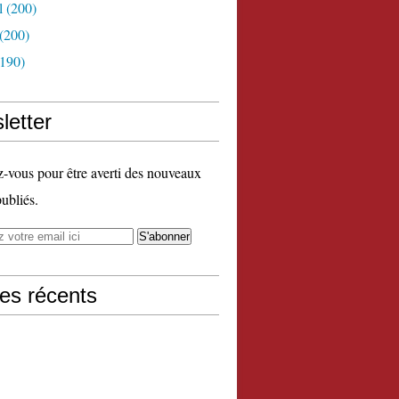
l
(200)
(200)
190)
letter
vous pour être averti des nouveaux
publiés.
les récents