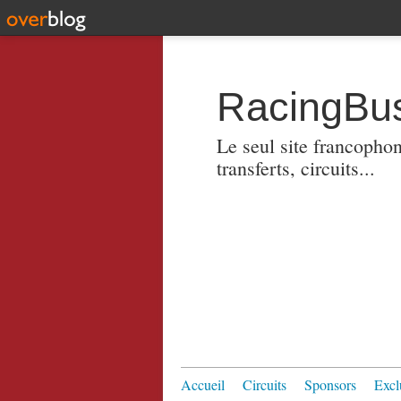
RacingBus
Le seul site francopho
transferts, circuits...
Accueil
Circuits
Sponsors
Excl