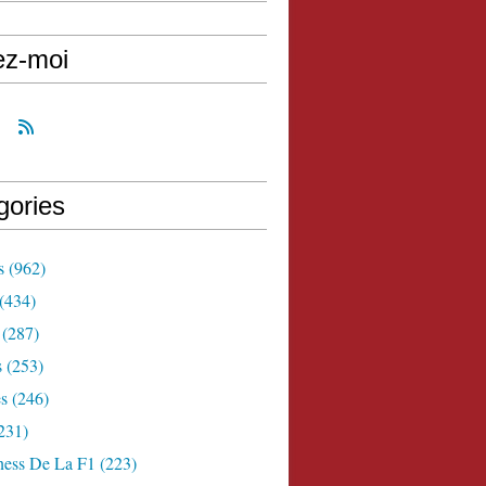
ez-moi
gories
s
(962)
(434)
(287)
s
(253)
s
(246)
231)
ness De La F1
(223)