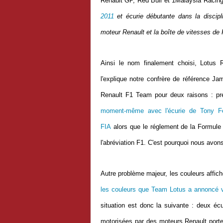
Renault GP, Red Bull et
1Malaysia Racin
2011
et écurie débutante dans la
discip
moteur Renault et la
boîte de
vitesses de 
Ainsi le nom finalement choisi, Lotus
l'explique notre confrère de référence Jam
Renault F1 Team pour deux raisons : p
moment-même avec l'écurie de Tony F
FIA
alors que le réglement de la Formule 1
l'abréviation F1. C'est pourquoi nous avon
Autre problème majeur, les couleurs affic
les couleurs que Team Lotus a annoncé vou
situation est donc la suivante : deux écu
motorisées par des moteurs Renault porte