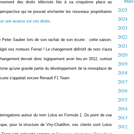
Mars
 versement des droits télévisés liés à sa cinquième place au
2025
perspective qui ne pouvait enchanter les nouveaux propriétaires
2024
user une avance sur ces droits
.
2023
2022
e Peter Sauber lors de son rachat de son écurie : cette saison,
2021
lgré ses moteurs Ferrari ! Le changement définitif de nom n'aura
2020
 changement devrait donc logiquement avoir lieu en 2012, surtout
2019
lestone qu'une grande partie du développement de la monoplace de
2018
'écurie s'appelait encore Renault F1 Team.
2017
2016
2015
2014
interrogations autour du nom Lotus en Formule 1. Du point de vue
2013
que, pour la structure de Viry-Chatillon, ses clients sont Lotus
2012