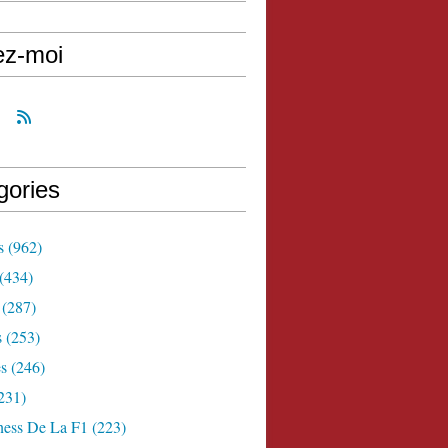
ez-moi
gories
s
(962)
(434)
(287)
s
(253)
s
(246)
231)
ness De La F1
(223)