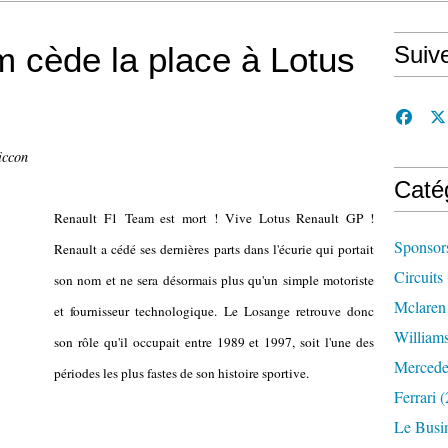
 cède la place à Lotus
Suiv
iccon
Caté
Renault F1 Team est mort ! Vive Lotus Renault GP !
Sponsor
Renault a cédé ses dernières parts dans l'écurie qui portait
Circuits
son nom et ne sera désormais plus qu'un simple motoriste
Mclaren
et fournisseur technologique. Le Losange retrouve donc
William
son rôle qu'il occupait entre 1989 et 1997, soit l'une des
Mercede
périodes les plus fastes de son histoire sportive.
Ferrari
(
Le Busi