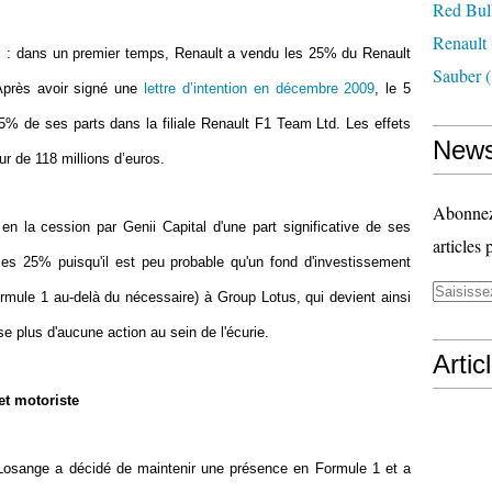
Red Bul
Renault
s : dans un premier temps, Renault a vendu les 25% du Renault
Sauber
(
Après avoir signé une
lettre d’intention en décembre 2009
, le 5
5% de ses parts dans la filiale
Renault F1 Team Ltd. Les effets
News
ur
de 118 millions d’euros.
Abonnez-
n la cession par Genii Capital d'une part significative de ses
articles 
es 25% puisqu'il est peu probable qu'un fond d'investissement
rmule 1 au-delà du nécessaire) à Group Lotus, qui devient ainsi
e plus d'aucune action au sein de l'écurie.
Artic
et motoriste
e Losange a décidé de maintenir une présence en Formule 1 et a