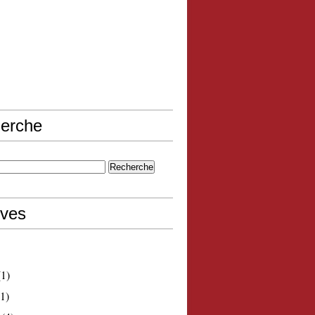
erche
ives
1)
1)