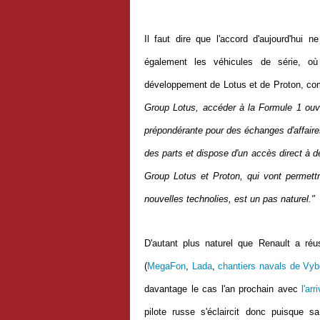
Il faut dire que l'accord d'aujourd'hui 
également les véhicules de série, où
développement de Lotus et de Proton, comm
Group Lotus, accéder à la Formule 1 ouvr
prépondérante pour des échanges d'affaire
des parts et dispose d'un accès direct à d
Group Lotus et Proton, qui vont permett
nouvelles technolies, est un pas naturel."
D'autant plus naturel que Renault a ré
(
MegaFon
,
Lada
,
chantiers navals de Vyb
davantage le cas l'an prochain avec
l'ar
pilote russe s'éclaircit donc puisque sa