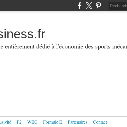
iness.fr
ne entièrement dédié à l'économie des sports méca
usivité
F2
WEC
Formule E
Partenaires
Contact