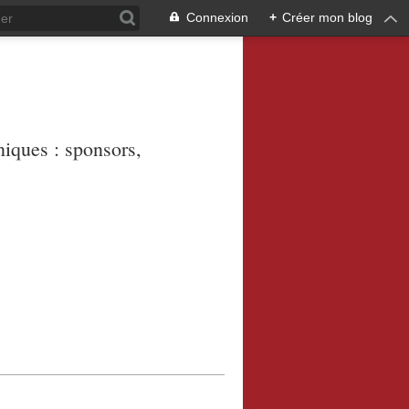
Connexion
+
Créer mon blog
niques : sponsors,