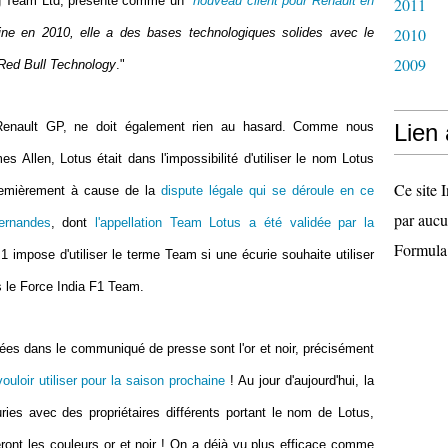
g Team Ltd, présenté comme un "
nouveau client pour Renault en
2011
2010
line en 2010, elle a des bases technologiques solides avec le
2009
Red Bull Technology
."
 Renault GP, ne doit également rien au hasard. Comme nous
Lien
es Allen, Lotus était dans l'impossibilité d'utiliser le nom Lotus
Ce site I
remièrement à cause de la
dispute légale qui se déroule en ce
par aucu
ernandes
, dont
l'appellation Team Lotus a été validée par la
Formula
 impose d'utiliser le terme Team si une écurie souhaite utiliser
s le Force India F1 Team.
hées dans le communiqué de presse sont l'or et noir, précisément
loir utiliser pour la saison prochaine
! Au jour d'aujourd'hui, la
ries avec des propriétaires différents portant le nom de Lotus,
ront les couleurs or et noir ! On a déjà vu plus efficace comme