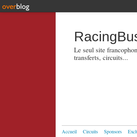
RacingBus
Le seul site francopho
transferts, circuits...
Accueil
Circuits
Sponsors
Excl