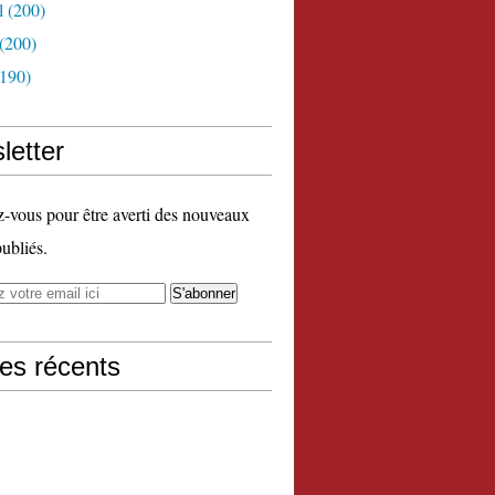
l
(200)
(200)
190)
letter
vous pour être averti des nouveaux
publiés.
les récents