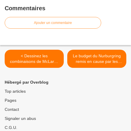
Commentaires
Ajouter un commentaire
< Dessinez les
Le budget du Nurburgring
combinaisons de McLaren
remis en cause par les
grâce à Hugo Boss
Verts >
Hébergé par Overblog
Top articles
Pages
Contact
Signaler un abus
C.G.U.