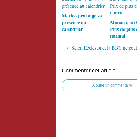
Mexico prolonge sa
présence au
Monaco, un
calendrier
Prix de plus 
normal
Commenter cet article
Ajouter un commentaire