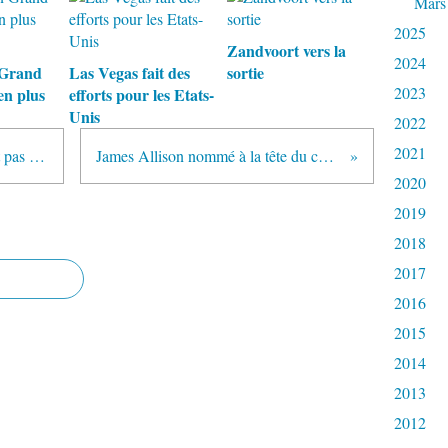
Mars
2025
Zandvoort vers la
2024
 Grand
Las Vegas fait des
sortie
2023
en plus
efforts pour les Etats-
Unis
2022
2021
Selon Ecclestone, la BBC ne peut pas casser son contrat avant 2013
James Allison nommé à la tête du comité technique de la FOTA
2020
2019
2018
2017
2016
2015
2014
2013
2012