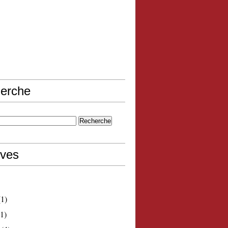
erche
ives
1)
1)