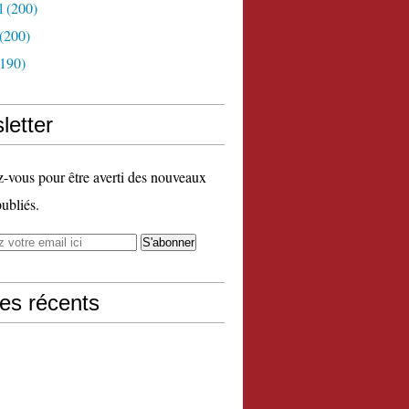
l
(200)
(200)
190)
letter
vous pour être averti des nouveaux
publiés.
les récents