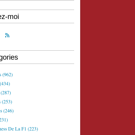
ez-moi
gories
s
(962)
(434)
(287)
s
(253)
s
(246)
231)
ness De La F1
(223)