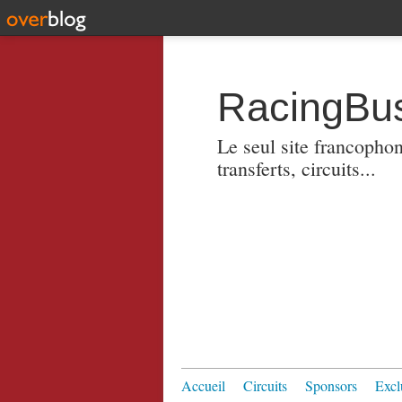
RacingBus
Le seul site francopho
transferts, circuits...
Accueil
Circuits
Sponsors
Excl