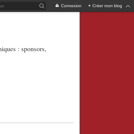
Connexion
+
Créer mon blog
niques : sponsors,