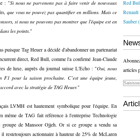
e : "
Si nous ne parvenons pas à faire venir de nouveaux
Red Bul
ts, que vous ne pouvez pas quantifier en millions. Mais ce
Renault
sponsors, si nous ne pouvons pas montrer que l'équipe est en
Sauber
(
ans les points.
"
News
 cas puisque Tag Heuer a décidé d'abandonner un partenariat
ncurrent direct, Red Bull, comme l'a confirmé Jean-Claude
Abonnez-
s de luxe, auprès du journal suisse L'Echo : "
Oui, nous
articles 
n F1 pour la saison prochaine. C’est une équipe jeune,
accord avec la stratégie de TAG Heuer.
"
Artic
rançais LVMH est hautement symbolique pour l'équipe. En
nom même de TAG fait référence à l'entreprise Technologie
le groupe de Mansoor Ojjeh. Or si ce groupe a vendu sa
 il restetoujours actionnaire à hauteur de 25% de McLaren