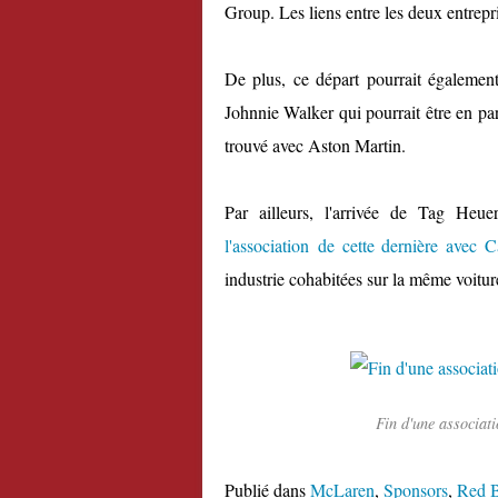
Group. Les liens entre les deux entrepri
De plus, ce départ pourrait égalemen
Johnnie Walker qui pourrait être en pa
trouvé avec Aston Martin.
Par ailleurs, l'arrivée de Tag Heu
l'association de cette dernière avec C
industrie cohabitées sur la même voitur
Fin d'une associat
Publié dans
McLaren
,
Sponsors
,
Red B