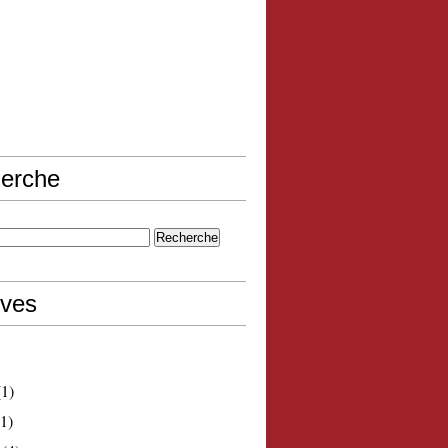
erche
ives
1)
1)