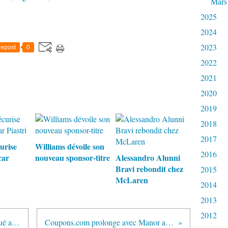
Mars
2025
2024
2023
epost
0
2022
2021
2020
2019
2018
2017
urise
Williams dévoile son
2016
car
nouveau sponsor-titre
Alessandro Alunni
Bravi rebondit chez
2015
McLaren
2014
2013
2012
Le garage Lotus de nouveau bloqué au Brésil
Coupons.com prolonge avec Manor au Brésil