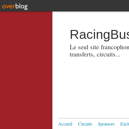
RacingBus
Le seul site francopho
transferts, circuits...
Accueil
Circuits
Sponsors
Excl