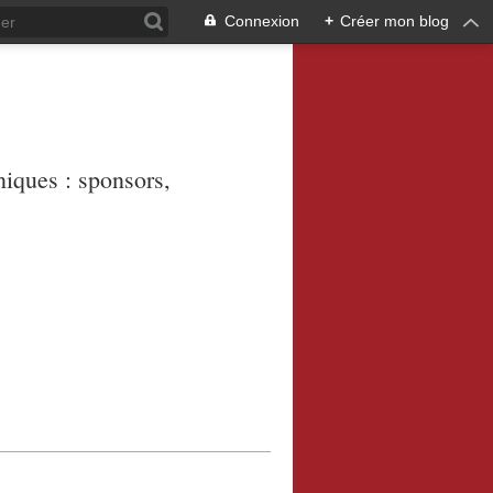
Connexion
+
Créer mon blog
niques : sponsors,