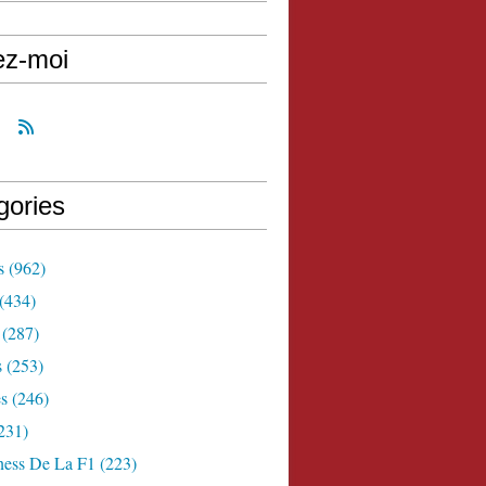
ez-moi
gories
s
(962)
(434)
(287)
s
(253)
s
(246)
231)
ness De La F1
(223)