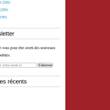
l
(200)
(200)
190)
letter
vous pour être averti des nouveaux
publiés.
les récents