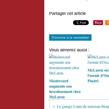
Partager cet article
R
S'inscrire à la newsletter
Vous aimerez aussi :
McLaren séc
l'avenir d'Os
Mastercard
Piastri
augmente son
investissement chez
McLaren