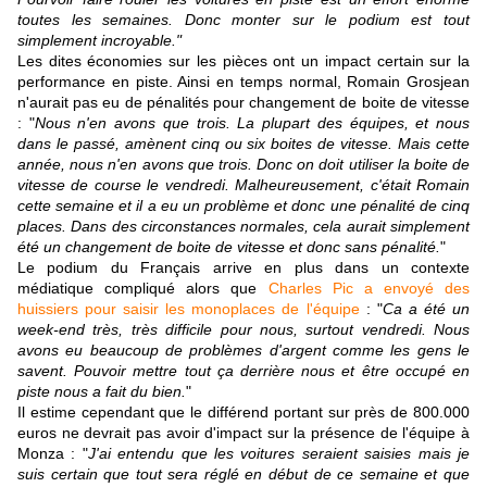
toutes les semaines. Donc monter sur le podium est tout
simplement incroyable."
Les dites économies sur les pièces ont un impact certain sur la
performance en piste. Ainsi en temps normal, Romain Grosjean
n'aurait pas eu de pénalités pour changement de boite de vitesse
: "
Nous n'en avons que trois. La plupart des équipes, et nous
dans le passé, amènent cinq ou six boites de vitesse. Mais cette
année, nous n'en avons que trois. Donc on doit utiliser la boite de
vitesse de course le vendredi. Malheureusement, c'était Romain
cette semaine et il a eu un problème et donc une pénalité de cinq
places. Dans des circonstances normales, cela aurait simplement
été un changement de boite de vitesse et donc sans pénalité.
"
Le podium du Français arrive en plus dans un contexte
médiatique compliqué alors que
Charles Pic a envoyé des
huissiers pour saisir les monoplaces de l'équipe
: "
Ca a été un
week-end très, très difficile pour nous, surtout vendredi. Nous
avons eu beaucoup de problèmes d'argent comme les gens le
savent. Pouvoir mettre tout ça derrière nous et être occupé en
piste nous a fait du bien.
"
Il estime cependant que le différend portant sur près de 800.000
euros ne devrait pas avoir d'impact sur la présence de l'équipe à
Monza : "
J'ai entendu que les voitures seraient saisies mais je
suis certain que tout sera réglé en début de ce semaine et que