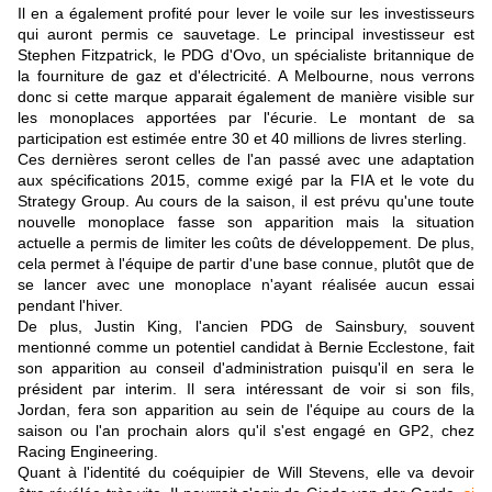
Il en a également profité pour lever le voile sur les investisseurs
qui auront permis ce sauvetage. Le principal investisseur est
Stephen Fitzpatrick, le PDG d'Ovo, un spécialiste britannique de
la fourniture de gaz et d'électricité. A Melbourne, nous verrons
donc si cette marque apparait également de manière visible sur
les monoplaces apportées par l'écurie. Le montant de sa
participation est estimée entre 30 et 40 millions de livres sterling.
Ces dernières seront celles de l'an passé avec une adaptation
aux spécifications 2015, comme exigé par la FIA et le vote du
Strategy Group. Au cours de la saison, il est prévu qu'une toute
nouvelle monoplace fasse son apparition mais la situation
actuelle a permis de limiter les coûts de développement. De plus,
cela permet à l'équipe de partir d'une base connue, plutôt que de
se lancer avec une monoplace n'ayant réalisée aucun essai
pendant l'hiver.
De plus, Justin King, l'ancien PDG de Sainsbury, souvent
mentionné comme un potentiel candidat à Bernie Ecclestone, fait
son apparition au conseil d'administration puisqu'il en sera le
président par interim. Il sera intéressant de voir si son fils,
Jordan, fera son apparition au sein de l'équipe au cours de la
saison ou l'an prochain alors qu'il s'est engagé en GP2, chez
Racing Engineering.
Quant à l'identité du coéquipier de Will Stevens, elle va devoir