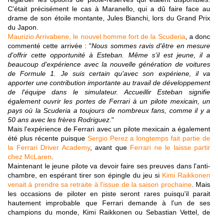
C'était précisément le cas à Maranello, qui a dû faire face au
drame de son étoile montante, Jules Bianchi, lors du Grand Prix
du Japon.
Maurizio Arrivabene, le nouvel homme fort de la Scuderia
, a donc
commenté cette arrivée : "
Nous sommes ravis d'être en mesure
d'offrir cette opportunité à Esteban. Même s'il est jeune, il a
beaucoup d'expérience avec la nouvelle génération de voitures
de Formule 1. Je suis certain qu'avec son expériene, il va
apporter une contribution importante au travail de développement
de l'équipe dans le simulateur. Accueillir Esteban signifie
également ouvrir les portes de Ferrari à un pilote mexicain, un
pays où la Scuderia a toujours de nombreux fans, comme il y a
50 ans avec les frères Rodriguez.
"
Mais l'expérience de Ferrari avec un pilote mexicain a également
été plus récente puisque
Sergio Perez a longtemps fait partie de
la Ferrari Driver Academy
, avant que
Ferrari ne le laisse partir
chez McLaren
.
Maintenant le jeune pilote va devoir faire ses preuves dans l'anti-
chambre, en espérant tirer son épingle du jeu si
Kimi Raikkonen
venait à prendre sa retraite à l'issue de la saison prochaine
. Mais
les occasions de piloter en piste seront rares puisqu'il parait
hautement improbable que Ferrari demande à l'un de ses
champions du monde, Kimi Raikkonen ou Sebastian Vettel, de